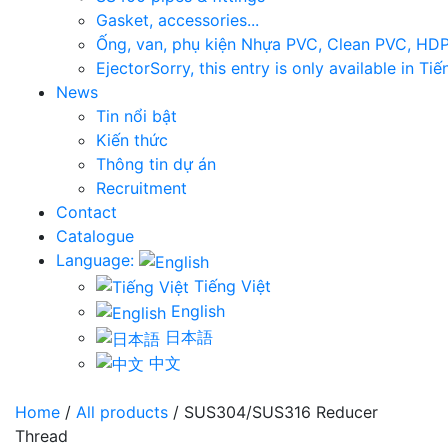
Gasket, accessories...
Ống, van, phụ kiện Nhựa PVC, Clean PVC, HD
Ejector
Sorry, this entry is only available in Tiế
News
Tin nổi bật
Kiến thức
Thông tin dự án
Recruitment
Contact
Catalogue
Language:
Tiếng Việt
English
日本語
中文
Home
/
All products
/ SUS304/SUS316 Reducer
Thread