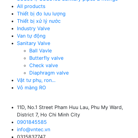
All products
Thiết bị đo lưu lượng
Thiết bị xử lý nước
Industry Valve
Van tự động
Sanitary Valve
Ball Vavle
Butterfly valve
Check valve
Diaphragm valve
Vật tư phụ, ron...
Vỏ màng RO
11D, No.1 Street Pham Huu Lau, Phu My Ward,
District 7, Ho Chi Minh City
0901845585
info@vntec.vn
0315837747