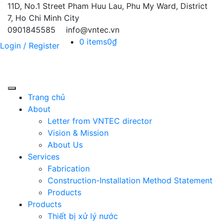
11D, No.1 Street Pham Huu Lau, Phu My Ward, District
7, Ho Chi Minh City
0901845585
info@vntec.vn
0 items
0₫
Login / Register
Trang chủ
About
Letter from VNTEC director
Vision & Mission
About Us
Services
Fabrication
Construction-Installation Method Statement
Products
Products
Thiết bị xử lý nước