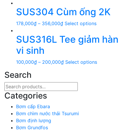
SUS304 Cùm ống 2K
178,000
₫
–
356,000
₫
Select options
SUS316L Tee giảm hàn
vi sinh
100,000
₫
–
200,000
₫
Select options
Search
Search
for:
Categories
Bơm cấp Ebara
Bơm chìm nước thải Tsurumi
Bơm định lượng
Bơm Grundfos