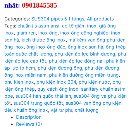
nhất:
0901845585
Categories:
SUS304 pipes & fittings
,
All products
Tags:
chuẩn jis astm ansi
,
co tê giảm inox
,
giá ống
inox
,
giam ren
,
inox ống
,
inox ống công nghiệp
,
inox
sơn hà
,
kích thước ống inox
,
mạ kẽm van ống phụ kiện
,
ống inox
,
ống inox ống đúc
,
ống inox sơn hà
,
ống thép
toàn quốc chất lượng
,
phụ kiện áp lực bình dương
,
phụ
kiện áp lực cao tốt
,
phụ kiện áp lực đồng nai
,
phụ kiện
áp lực tp hcm
,
phụ kiện đường ống
,
phụ kiện đường
ống inox miền nam
,
phụ kiện đường ống miền trung
,
phu kien inox
,
phụ kiện inox 304
,
phụ kiện nước
,
phụ
kiện ống thép
,
quy cách ống inox
,
sanitary chuẩn astm
bpe
,
sus304 hàn quốc thái lan
,
sus304 ống và phụ kiện
tốt
,
sus304 trung quốc tốt
,
sus304 van ống phụ kiện
,
tiêu chuẩn ống inox
,
vật tư phụ chất lượng
Description
Reviews (0)