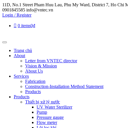
11D, No.1 Street Pham Huu Lau, Phu My Ward, District 7, Ho Chi M
0901845585
info@vntec.vn
Login / Register
0 items
0₫
Trang chủ
About
Letter from VNTEC director
Vision & Mission
About Us
Services
Fabrication
Construction-Installation Method Statement
Products
Products
Thiết bị xử lý nước
UV Water Sterilizer
Pump
Pressure gauge
Flow meter
Lõi lọc khí