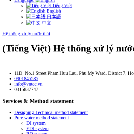
Language:
Tiếng Việt
English
日本語
中文
Hệ thống xử lý nước thải
(Tiếng Việt) Hệ thống xử lý nước
11D, No.1 Street Pham Huu Lau, Phu My Ward, District 7, Ho
0901845585
info@vntec.vn
0315837747
Services & Method statement
Designing-Technical method statement
Pure water method statement
DI system
EDI system
RO system