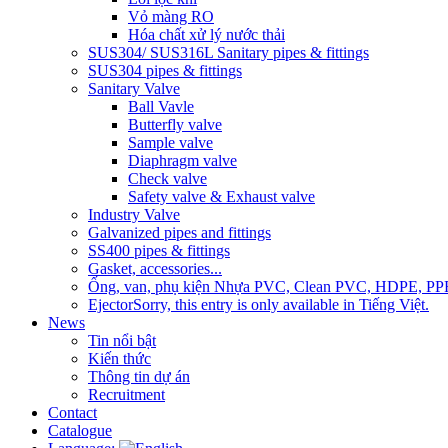
Vỏ màng RO
Hóa chất xử lý nước thải
SUS304/ SUS316L Sanitary pipes & fittings
SUS304 pipes & fittings
Sanitary Valve
Ball Vavle
Butterfly valve
Sample valve
Diaphragm valve
Check valve
Safety valve & Exhaust valve
Industry Valve
Galvanized pipes and fittings
SS400 pipes & fittings
Gasket, accessories...
Ống, van, phụ kiện Nhựa PVC, Clean PVC, HDPE, PP
Ejector
Sorry, this entry is only available in Tiếng Việt.
News
Tin nổi bật
Kiến thức
Thông tin dự án
Recruitment
Contact
Catalogue