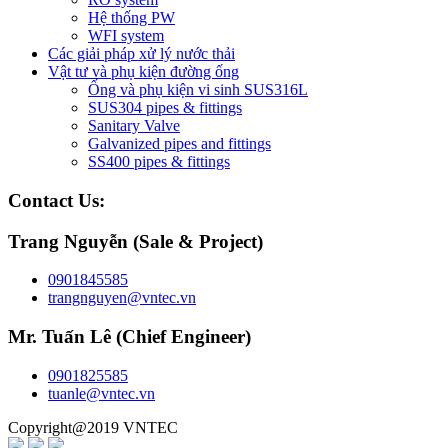
Hệ thống PW
WFI system
Các giải pháp xử lý nước thải
Vật tư và phụ kiện đường ống
Ống và phụ kiện vi sinh SUS316L
SUS304 pipes & fittings
Sanitary Valve
Galvanized pipes and fittings
SS400 pipes & fittings
Contact Us:
Trang Nguyễn (Sale & Project)
0901845585
trangnguyen@vntec.vn
Mr. Tuấn Lê (Chief Engineer)
0901825585
tuanle@vntec.vn
Copyright@2019 VNTEC