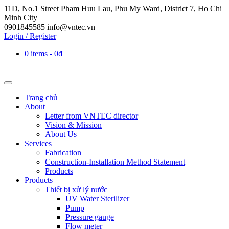
11D, No.1 Street Pham Huu Lau, Phu My Ward, District 7, Ho Chi
Minh City
0901845585
info@vntec.vn
Login / Register
0 items
0₫
Trang chủ
About
Letter from VNTEC director
Vision & Mission
About Us
Services
Fabrication
Construction-Installation Method Statement
Products
Products
Thiết bị xử lý nước
UV Water Sterilizer
Pump
Pressure gauge
Flow meter