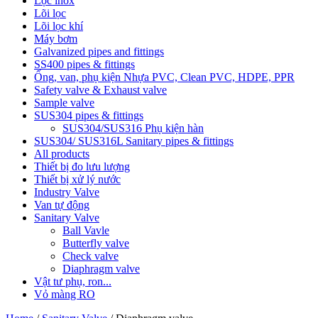
Lọc inox
Lõi lọc
Lõi lọc khí
Máy bơm
Galvanized pipes and fittings
SS400 pipes & fittings
Ống, van, phụ kiện Nhựa PVC, Clean PVC, HDPE, PPR
Safety valve & Exhaust valve
Sample valve
SUS304 pipes & fittings
SUS304/SUS316 Phụ kiện hàn
SUS304/ SUS316L Sanitary pipes & fittings
All products
Thiết bị đo lưu lượng
Thiết bị xử lý nước
Industry Valve
Van tự động
Sanitary Valve
Ball Vavle
Butterfly valve
Check valve
Diaphragm valve
Vật tư phụ, ron...
Vỏ màng RO