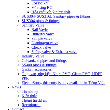
Lõi lọc khí
Vỏ màng RO
Hóa chất xử lý nước thải
SUS304/ SUS316L Sanitary pipes & fittings
SUS304 pipes & fittings
Sanitary Valve
Ball Vavle
Butterfly valve
Sample valve
Diaphragm valve
Check valve
Safety valve & Exhaust valve
Industry Valve
Galvanized pipes and fittings
SS400 pipes & fittings
Gasket, accessories...
Ống, van, phụ kiện Nhựa PVC, Clean PVC, HDPE,
PPR
Ejector
Sorry, this entry is only available in Tiếng Việt.
News
Tin nổi bật
Kiến thức
Thông tin dự án
Recruitment
Contact