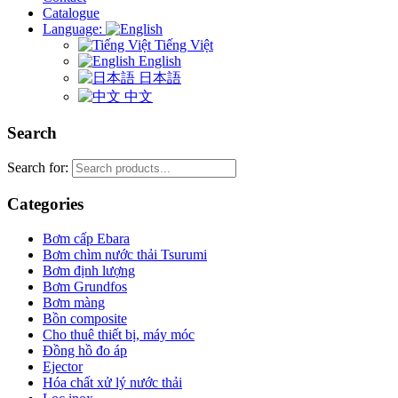
Catalogue
Language:
Tiếng Việt
English
日本語
中文
Search
Search for:
Categories
Bơm cấp Ebara
Bơm chìm nước thải Tsurumi
Bơm định lượng
Bơm Grundfos
Bơm màng
Bồn composite
Cho thuê thiết bị, máy móc
Đồng hồ đo áp
Ejector
Hóa chất xử lý nước thải