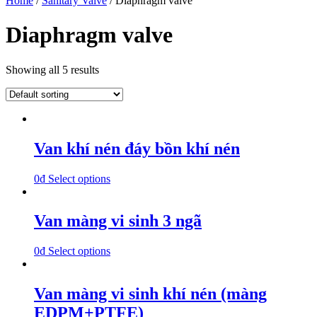
Home
/
Sanitary Valve
/ Diaphragm valve
Diaphragm valve
Showing all 5 results
Van khí nén đáy bồn khí nén
0
₫
Select options
Van màng vi sinh 3 ngã
0
₫
Select options
Van màng vi sinh khí nén (màng
EDPM+PTFE)