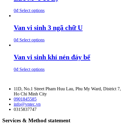
0
₫
Select options
Van vi sinh 3 ngã chữ U
0
₫
Select options
Van vi sinh khí nén đáy bể
0
₫
Select options
11D, No.1 Street Pham Huu Lau, Phu My Ward, District 7,
Ho Chi Minh City
0901845585
info@vntec.vn
0315837747
Services & Method statement