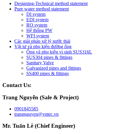
Designing-Technical method statement
Pure water method statement
DI system
EDI system
RO system
Hệ thống PW
WFI system
Các giải pháp xử lý nước thải
Vật tư và phụ kiện đường ống
Ống và phụ kiện vi sinh SUS316L
SUS304 pipes & fittings
Sanitary Valve
Galvanized pipes and fittings
SS400 pipes & fittings
Contact Us:
Trang Nguyễn (Sale & Project)
0901845585
trangnguyen@vntec.vn
Mr. Tuấn Lê (Chief Engineer)