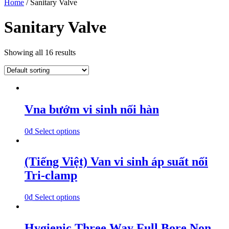
Home
/ Sanitary Valve
Sanitary Valve
Showing all 16 results
Vna bướm vi sinh nối hàn
0
₫
Select options
(Tiếng Việt) Van vi sinh áp suất nối
Tri-clamp
0
₫
Select options
Hygienic Three Way Full Bore Non