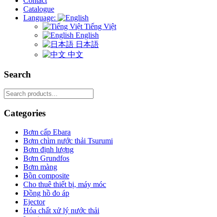
Contact
Catalogue
Language:
Tiếng Việt
English
日本語
中文
Search
Search
for:
Categories
Bơm cấp Ebara
Bơm chìm nước thải Tsurumi
Bơm định lượng
Bơm Grundfos
Bơm màng
Bồn composite
Cho thuê thiết bị, máy móc
Đồng hồ đo áp
Ejector
Hóa chất xử lý nước thải