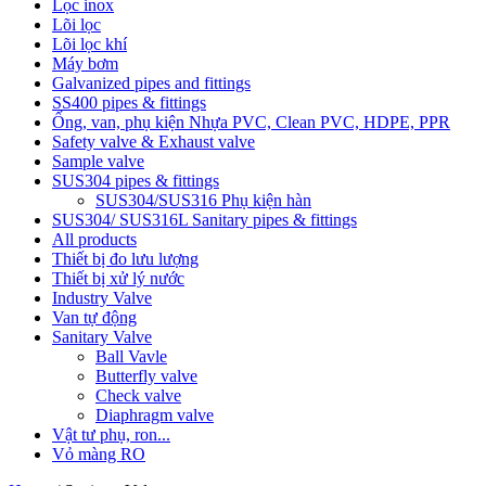
Lọc inox
Lõi lọc
Lõi lọc khí
Máy bơm
Galvanized pipes and fittings
SS400 pipes & fittings
Ống, van, phụ kiện Nhựa PVC, Clean PVC, HDPE, PPR
Safety valve & Exhaust valve
Sample valve
SUS304 pipes & fittings
SUS304/SUS316 Phụ kiện hàn
SUS304/ SUS316L Sanitary pipes & fittings
All products
Thiết bị đo lưu lượng
Thiết bị xử lý nước
Industry Valve
Van tự động
Sanitary Valve
Ball Vavle
Butterfly valve
Check valve
Diaphragm valve
Vật tư phụ, ron...
Vỏ màng RO