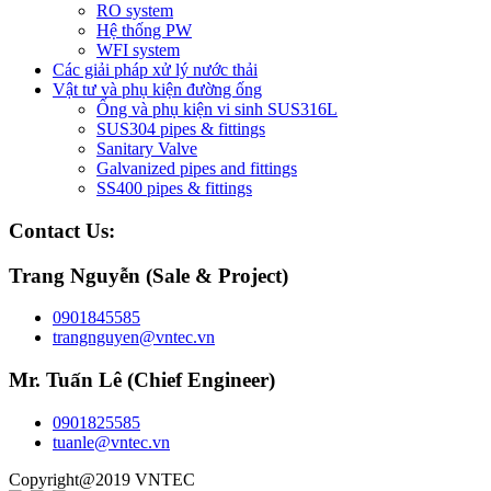
RO system
Hệ thống PW
WFI system
Các giải pháp xử lý nước thải
Vật tư và phụ kiện đường ống
Ống và phụ kiện vi sinh SUS316L
SUS304 pipes & fittings
Sanitary Valve
Galvanized pipes and fittings
SS400 pipes & fittings
Contact Us:
Trang Nguyễn (Sale & Project)
0901845585
trangnguyen@vntec.vn
Mr. Tuấn Lê (Chief Engineer)
0901825585
tuanle@vntec.vn
Copyright@2019 VNTEC