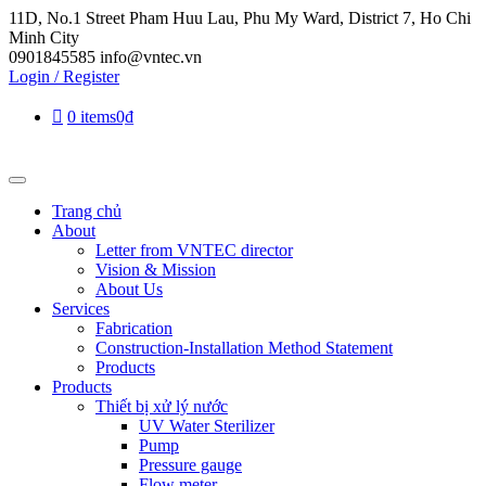
11D, No.1 Street Pham Huu Lau, Phu My Ward, District 7, Ho Chi
Minh City
0901845585
info@vntec.vn
Login / Register
0 items
0₫
Trang chủ
About
Letter from VNTEC director
Vision & Mission
About Us
Services
Fabrication
Construction-Installation Method Statement
Products
Products
Thiết bị xử lý nước
UV Water Sterilizer
Pump
Pressure gauge
Flow meter