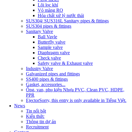
Lõi lọc khí
Vỏ màng RO
Hóa chất xử lý nước thải
SUS304/ SUS316L Sanitary pipes & fittings
SUS304 pipes & fittings
Sanitary Valve
Ball Vavle
Butterfly valve
Sample valve
Diaphragm valve
Check valve
Safety valve & Exhaust valve
Industry Valve
Galvanized pipes and fittings
SS400 pipes & fittings
Gasket, accessories...
Ống, van, phụ kiện Nhựa PVC, Clean PVC, HDPE,
PPR
Ejector
Sorry, this entry is only available in Tiếng Việt.
News
Tin nổi bật
Kiến thức
Thông tin dự án
Recruitment