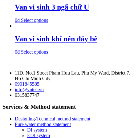
Van vi sinh 3 ngã chữ U
0
₫
Select options
Van vi sinh khí nén đáy bể
0
₫
Select options
11D, No.1 Street Pham Huu Lau, Phu My Ward, District 7,
Ho Chi Minh City
0901845585
info@vntec.vn
0315837747
Services & Method statement
Designing-Technical method statement
Pure water method statement
DI system
EDI system