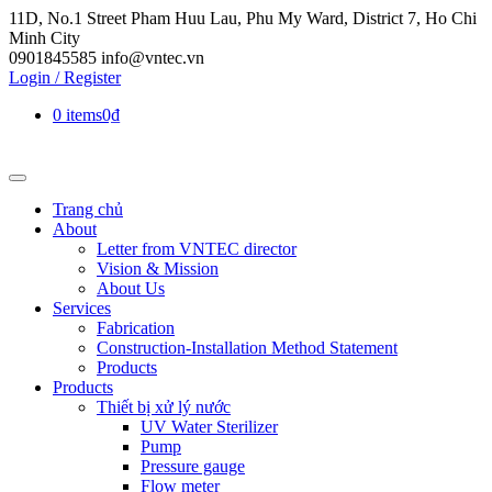
11D, No.1 Street Pham Huu Lau, Phu My Ward, District 7, Ho Chi
Minh City
0901845585
info@vntec.vn
Login / Register
0 items
0₫
Trang chủ
About
Letter from VNTEC director
Vision & Mission
About Us
Services
Fabrication
Construction-Installation Method Statement
Products
Products
Thiết bị xử lý nước
UV Water Sterilizer
Pump
Pressure gauge
Flow meter