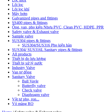
Lọc inox
Lõi lọc
Lõi lọc khí
Máy bơm
Galvanized pipes and fittings
SS400 pipes & fittings
Ống, van, phụ kiện Nhựa PVC, Clean PVC, HDPE, PPR
Safety valve & Exhaust valve
Sample valve
SUS304 pipes & fittings
SUS304/SUS316 Phụ kiện hàn
SUS304/ SUS316L Sanitary pipes & fittings
All products
Thiết bị đo lưu lượng
Thiết bị xử lý nước
Industry Valve
Van tự động
Sanitary Valve
Ball Vavle
Butterfly valve
Check valve
Diaphragm valve
Vật tư phụ, ron...
Vỏ màng RO