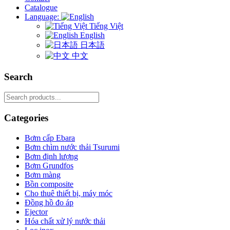
Catalogue
Language:
Tiếng Việt
English
日本語
中文
Search
Search
for:
Categories
Bơm cấp Ebara
Bơm chìm nước thải Tsurumi
Bơm định lượng
Bơm Grundfos
Bơm màng
Bồn composite
Cho thuê thiết bị, máy móc
Đồng hồ đo áp
Ejector
Hóa chất xử lý nước thải