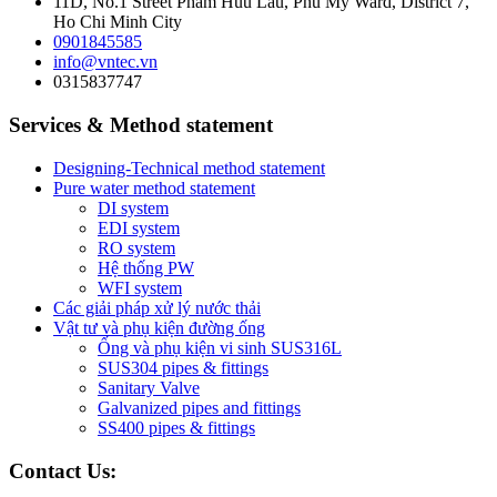
11D, No.1 Street Pham Huu Lau, Phu My Ward, District 7,
Ho Chi Minh City
0901845585
info@vntec.vn
0315837747
Services & Method statement
Designing-Technical method statement
Pure water method statement
DI system
EDI system
RO system
Hệ thống PW
WFI system
Các giải pháp xử lý nước thải
Vật tư và phụ kiện đường ống
Ống và phụ kiện vi sinh SUS316L
SUS304 pipes & fittings
Sanitary Valve
Galvanized pipes and fittings
SS400 pipes & fittings
Contact Us: