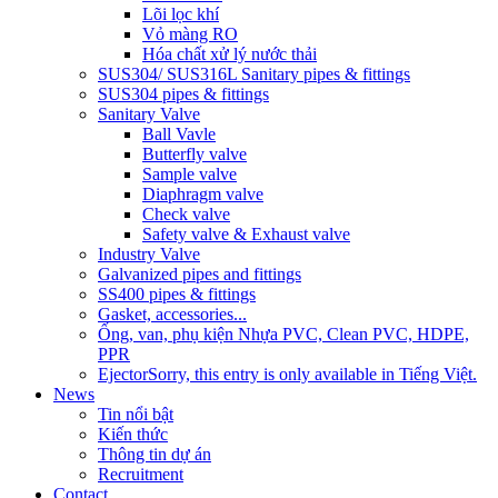
Lõi lọc khí
Vỏ màng RO
Hóa chất xử lý nước thải
SUS304/ SUS316L Sanitary pipes & fittings
SUS304 pipes & fittings
Sanitary Valve
Ball Vavle
Butterfly valve
Sample valve
Diaphragm valve
Check valve
Safety valve & Exhaust valve
Industry Valve
Galvanized pipes and fittings
SS400 pipes & fittings
Gasket, accessories...
Ống, van, phụ kiện Nhựa PVC, Clean PVC, HDPE,
PPR
Ejector
Sorry, this entry is only available in Tiếng Việt.
News
Tin nổi bật
Kiến thức
Thông tin dự án
Recruitment
Contact