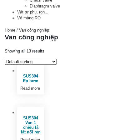
Check valve
Diaphragm valve
Vật tư phụ, ron...
Vỏ màng RO
Home
/ Van công nghiệp
Van công nghiệp
Showing all 13 results
SUS304
Rọ bơm
Read more
SUS304
Van 1
chiều lá
lật nối ren
Read more