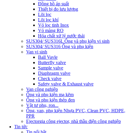
Đồng hồ áp suất
Thiết bị đo lưu lượng
Lõi lọc
Lõi lọc khí
Vỏ lọc tinh Inox
Vỏ màng RO
Hóa chất xử lý nước thải
SUS304/ SUS316L Ống và phụ kiện vi sinh
SUS304/ SUS316 Ống và phụ kiện
Van vi sinh
Ball Vavle
Butterfly valve
Sample valve
Diaphragm valve
Check valve
Safety valve & Exhaust valve
Van công nghiệp
Ống và phụ kiện mạ kẽm
Ống và phụ kiện thép đen
Vật tư phụ, ron...
Ống, van, phụ kiện Nhựa PVC, Clean PVC, HDPE,
PPR
Ejector
gia công ejector, nhà thầu điện công nghiệp
Tin tức
Tin nổi bật