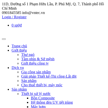
11D, Đường số 1 Phạm Hữu Lầu, P. Phú Mỹ, Q. 7, Thành phố Hồ
Chí Minh
0901845585
info@vntec.vn
Login / Register
0 sp
0₫
Trang chủ
Giới thiệu
Thư ngỏ
Tầm nhìn & Sứ mệnh
Giới thiệu công ty
Dịch vụ
Gia công sản phẩm
Giải pháp Thiết kế-Thi công-Lắt đặt
Sản phẩm
Cho thuê thiết bị, máy móc
Sản phẩm
Thiết bị xử lý nước
Bồn Composite
Hệ thống đèn UV tiệt trùng
Máy bơm