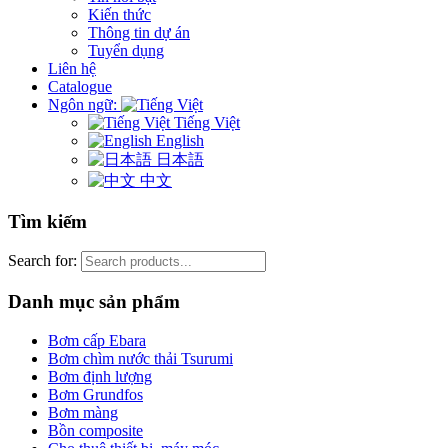
Kiến thức
Thông tin dự án
Tuyển dụng
Liên hệ
Catalogue
Ngôn ngữ:
Tiếng Việt
English
日本語
中文
Tìm kiếm
Search for:
Danh mục sản phẩm
Bơm cấp Ebara
Bơm chìm nước thải Tsurumi
Bơm định lượng
Bơm Grundfos
Bơm màng
Bồn composite