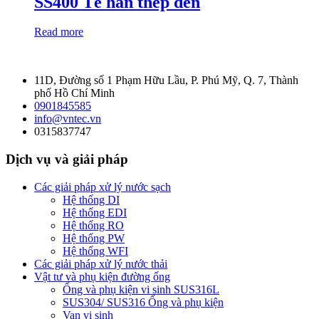
SS400 Tê hàn thép đen
Read more
11D, Đường số 1 Phạm Hữu Lầu, P. Phú Mỹ, Q. 7, Thành
phố Hồ Chí Minh
0901845585
info@vntec.vn
0315837747
Dịch vụ và giải pháp
Các giải pháp xử lý nước sạch
Hệ thống DI
Hệ thống EDI
Hệ thống RO
Hệ thống PW
Hệ thống WFI
Các giải pháp xử lý nước thải
Vật tư và phụ kiện đường ống
Ống và phụ kiện vi sinh SUS316L
SUS304/ SUS316 Ống và phụ kiện
Van vi sinh