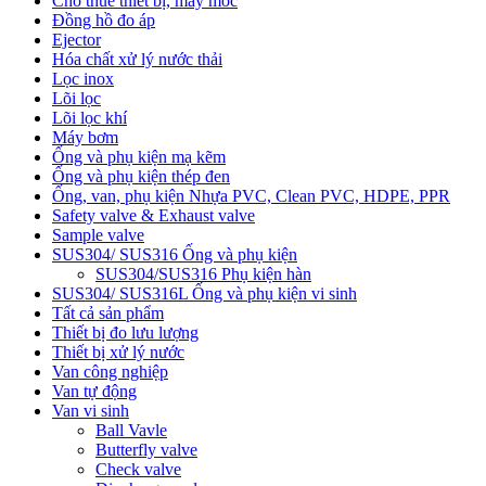
Cho thuê thiết bị, máy móc
Đồng hồ đo áp
Ejector
Hóa chất xử lý nước thải
Lọc inox
Lõi lọc
Lõi lọc khí
Máy bơm
Ống và phụ kiện mạ kẽm
Ống và phụ kiện thép đen
Ống, van, phụ kiện Nhựa PVC, Clean PVC, HDPE, PPR
Safety valve & Exhaust valve
Sample valve
SUS304/ SUS316 Ống và phụ kiện
SUS304/SUS316 Phụ kiện hàn
SUS304/ SUS316L Ống và phụ kiện vi sinh
Tất cả sản phẩm
Thiết bị đo lưu lượng
Thiết bị xử lý nước
Van công nghiệp
Van tự động
Van vi sinh
Ball Vavle
Butterfly valve
Check valve