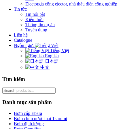
Ejector
gia công ejector, nhà thầu điện công nghiệp
Tin tức
Tin nổi bật
Kiến thức
Thông tin dự án
Tuyển dụng
Liên hệ
Catalogue
Ngôn ngữ:
Tiếng Việt
English
日本語
中文
Tìm kiếm
Search
for:
Danh mục sản phẩm
Bơm cấp Ebara
Bơm chìm nước thải Tsurumi
Bơm định lượng
Bơm Grundfos