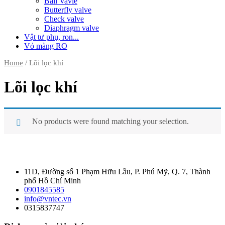
Ball Vavle
Butterfly valve
Check valve
Diaphragm valve
Vật tư phụ, ron...
Vỏ màng RO
Home
/ Lõi lọc khí
Lõi lọc khí
No products were found matching your selection.
11D, Đường số 1 Phạm Hữu Lầu, P. Phú Mỹ, Q. 7, Thành
phố Hồ Chí Minh
0901845585
info@vntec.vn
0315837747