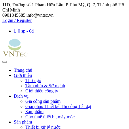
11D, Đường số 1 Phạm Hữu Lầu, P. Phú Mỹ, Q. 7, Thành phố Hồ
Chí Minh
0901845585
info@vntec.vn
Login / Register
0 sp
0₫
Trang chủ
Giới thiệu
Thư ngỏ
Tầm nhìn & Sứ mệnh
Giới thiệu công ty
Dịch vụ
Gia công sản phẩm
Giải pháp Thiết kế-Thi công-Lắt đặt
Sản phẩm
Cho thuê thiết bị, máy móc
Sản phẩm
Thiết bị xử lý nước