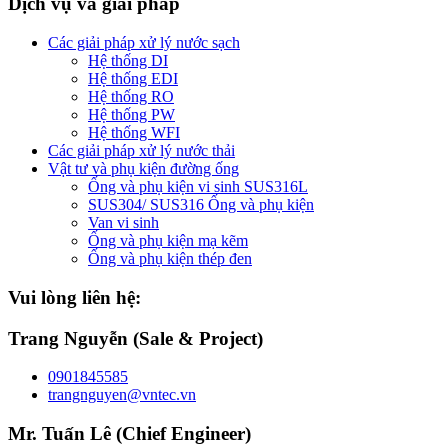
Dịch vụ và giải pháp
Các giải pháp xử lý nước sạch
Hệ thống DI
Hệ thống EDI
Hệ thống RO
Hệ thống PW
Hệ thống WFI
Các giải pháp xử lý nước thải
Vật tư và phụ kiện đường ống
Ống và phụ kiện vi sinh SUS316L
SUS304/ SUS316 Ống và phụ kiện
Van vi sinh
Ống và phụ kiện mạ kẽm
Ống và phụ kiện thép đen
Vui lòng liên hệ:
Trang Nguyễn (Sale & Project)
0901845585
trangnguyen@vntec.vn
Mr. Tuấn Lê (Chief Engineer)