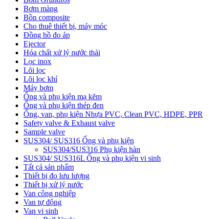
Bơm màng
Bồn composite
Cho thuê thiết bị, máy móc
Đồng hồ đo áp
Ejector
Hóa chất xử lý nước thải
Lọc inox
Lõi lọc
Lõi lọc khí
Máy bơm
Ống và phụ kiện mạ kẽm
Ống và phụ kiện thép đen
Ống, van, phụ kiện Nhựa PVC, Clean PVC, HDPE, PPR
Safety valve & Exhaust valve
Sample valve
SUS304/ SUS316 Ống và phụ kiện
SUS304/SUS316 Phụ kiện hàn
SUS304/ SUS316L Ống và phụ kiện vi sinh
Tất cả sản phẩm
Thiết bị đo lưu lượng
Thiết bị xử lý nước
Van công nghiệp
Van tự động
Van vi sinh