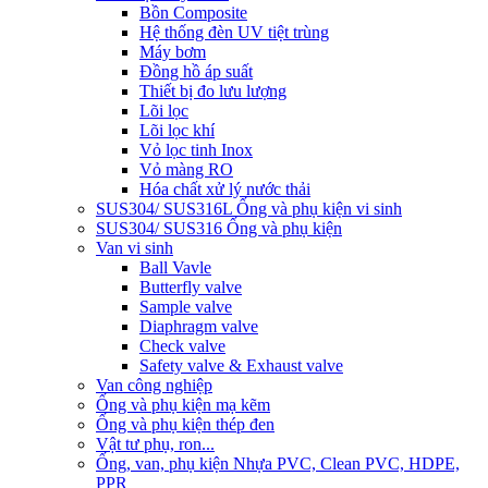
Bồn Composite
Hệ thống đèn UV tiệt trùng
Máy bơm
Đồng hồ áp suất
Thiết bị đo lưu lượng
Lõi lọc
Lõi lọc khí
Vỏ lọc tinh Inox
Vỏ màng RO
Hóa chất xử lý nước thải
SUS304/ SUS316L Ống và phụ kiện vi sinh
SUS304/ SUS316 Ống và phụ kiện
Van vi sinh
Ball Vavle
Butterfly valve
Sample valve
Diaphragm valve
Check valve
Safety valve & Exhaust valve
Van công nghiệp
Ống và phụ kiện mạ kẽm
Ống và phụ kiện thép đen
Vật tư phụ, ron...
Ống, van, phụ kiện Nhựa PVC, Clean PVC, HDPE,
PPR