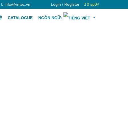
info@vntec.vn
Login / Register
0 sp
0₫
Ệ
CATALOGUE
NGÔN NGỮ: