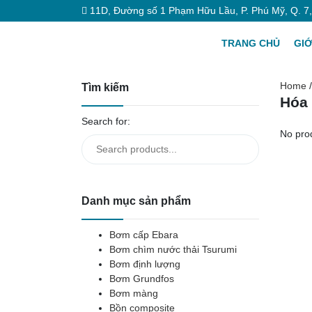
11D, Đường số 1 Phạm Hữu Lầu, P. Phú Mỹ, Q. 7
TRANG CHỦ
GIỚ
Home
/
Tìm kiếm
Hóa 
Search for:
No pro
Danh mục sản phẩm
Bơm cấp Ebara
Bơm chìm nước thải Tsurumi
Bơm định lượng
Bơm Grundfos
Bơm màng
Bồn composite