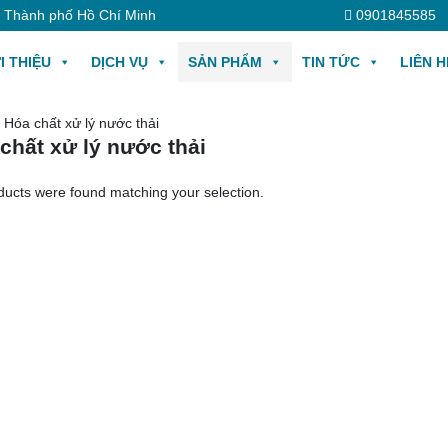
, Thành phố Hồ Chí Minh
0901845585
I THIỆU
DỊCH VỤ
SẢN PHẨM
TIN TỨC
LIÊN H
 Hóa chất xử lý nước thải
chất xử lý nước thải
ducts were found matching your selection.