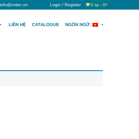
info@vntec.vn
Login / Register
0 sp
0₫
LIÊN HỆ
CATALOGUE
NGÔN NGỮ: