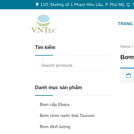
11D, Đường số 1 Phạm Hữu Lầu, P. Phú Mỹ, Q. 7
TRANG
Home
/
Tìm kiếm
Bơm
Search
for:
Danh mục sản phẩm
Bơm cấp Ebara
Bơm chìm nước thải Tsurumi
Bơm định lượng