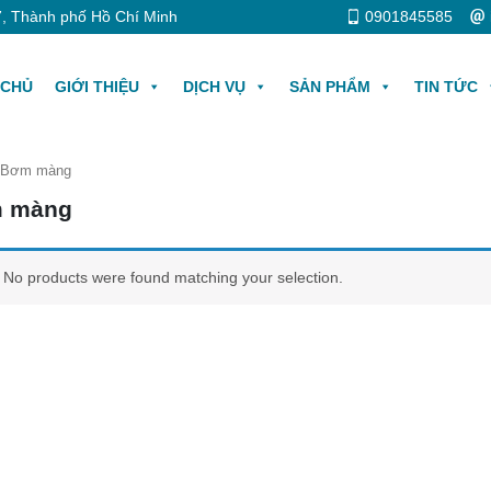
, Thành phố Hồ Chí Minh
0901845585
 CHỦ
GIỚI THIỆU
DỊCH VỤ
SẢN PHẨM
TIN TỨC
 Bơm màng
 màng
No products were found matching your selection.